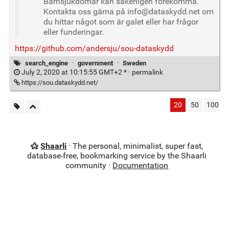
Barnsjukdomar kan säkerligen förekomma.
Kontakta oss gärna på info@dataskydd.net om
du hittar något som är galet eller har frågor
eller funderingar.
https://github.com/andersju/sou-dataskydd
search_engine
·
government
·
Sweden
July 2, 2020 at 10:15:55 GMT+2 * ·
permalink
https://sou.dataskydd.net/
20
50
100
Shaarli
· The personal, minimalist, super fast,
database-free, bookmarking service by the Shaarli
community ·
Documentation