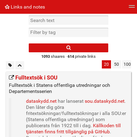
Links and notes
Tag cloud
Picture wall
Daily
► Play Videos
Type 1 or more
characters for
results.
1093
shaares ·
614
private links
20
50
100
Fulltextsök i SOU
Fulltextsök i Statens offentliga utredningar och
Departementsserien
dataskydd.net
har lanserat
sou.dataskydd.net
.
Den låter dig göra
fritextsökningar/fulltextsökningar i alla SOU:er
(Statens offentliga utredningar) som
publicerats från 1922 till i dag.
Källkoden till
tjänsten finns fritt tillgänglig på GitHub
.